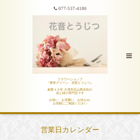
077-537-4180
フラワーショップ
『東実グリーン 花音とうじつ』
創業４９年 大津市石山商店街の
花と緑の専門店です
お祝い、お見舞い、お供えetc.
お気軽にご相談ください
営業日カレンダー