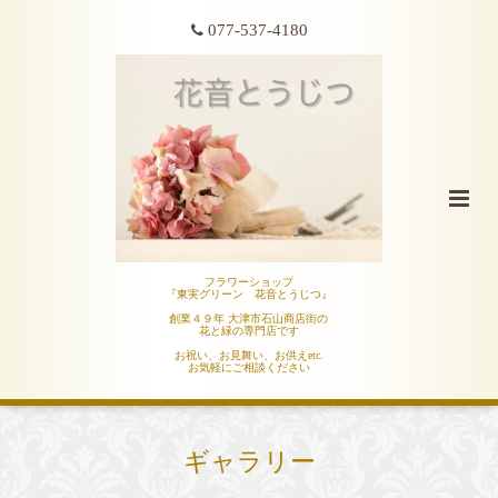
077-537-4180
フラワーショップ
『東実グリーン 花音とうじつ』
創業４９年 大津市石山商店街の
花と緑の専門店です
お祝い、お見舞い、お供えetc.
お気軽にご相談ください
ギャラリー