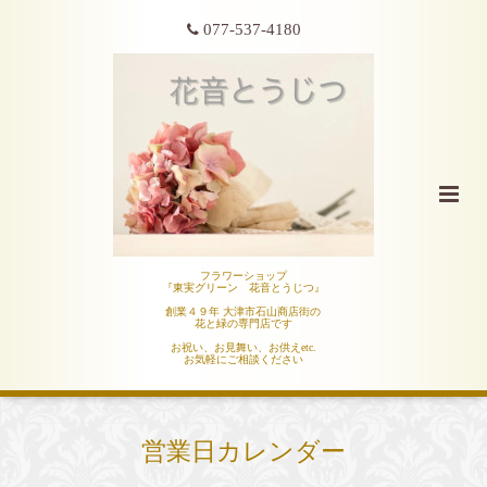
077-537-4180
フラワーショップ
『東実グリーン 花音とうじつ』
創業４９年 大津市石山商店街の
花と緑の専門店です
お祝い、お見舞い、お供えetc.
お気軽にご相談ください
営業日カレンダー