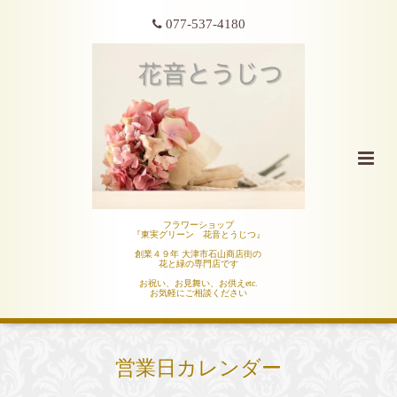
077-537-4180
フラワーショップ
『東実グリーン 花音とうじつ』
創業４９年 大津市石山商店街の
花と緑の専門店です
お祝い、お見舞い、お供えetc.
お気軽にご相談ください
営業日カレンダー