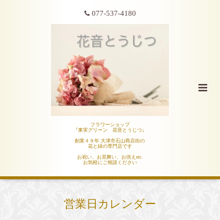
077-537-4180
フラワーショップ
『東実グリーン 花音とうじつ』
創業４９年 大津市石山商店街の
花と緑の専門店です
お祝い、お見舞い、お供えetc.
お気軽にご相談ください
営業日カレンダー