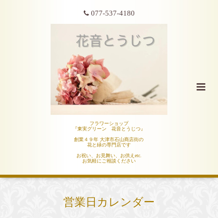
077-537-4180
フラワーショップ
『東実グリーン 花音とうじつ』
創業４９年 大津市石山商店街の
花と緑の専門店です
お祝い、お見舞い、お供えetc.
お気軽にご相談ください
営業日カレンダー