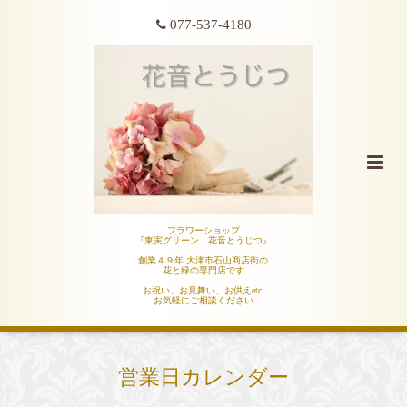
077-537-4180
フラワーショップ
『東実グリーン 花音とうじつ』
創業４９年 大津市石山商店街の
花と緑の専門店です
お祝い、お見舞い、お供えetc.
お気軽にご相談ください
営業日カレンダー